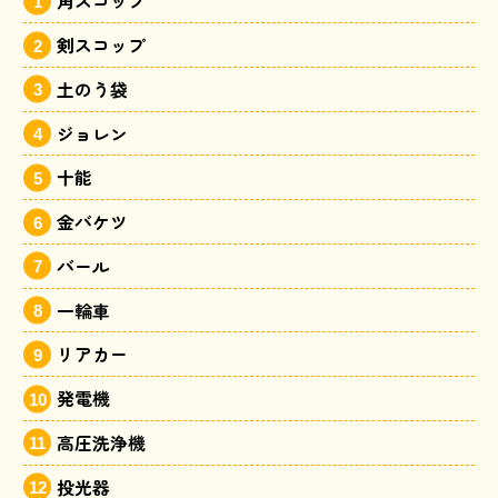
角スコップ
剣スコップ
土のう袋
ジョレン
十能
金バケツ
バール
一輪車
リアカー
発電機
高圧洗浄機
投光器